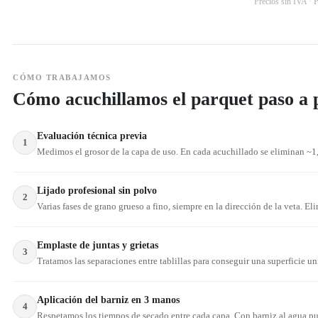
Precios sin IVA · 
CÓMO TRABAJAMOS
Cómo acuchillamos el parquet paso a 
Evaluación técnica previa
1
Medimos el grosor de la capa de uso. En cada acuchillado se eliminan ~1
Lijado profesional sin polvo
2
Varias fases de grano grueso a fino, siempre en la dirección de la veta. 
Emplaste de juntas y grietas
3
Tratamos las separaciones entre tablillas para conseguir una superficie u
Aplicación del barniz en 3 manos
4
Respetamos los tiempos de secado entre cada capa. Con barniz al agua pued