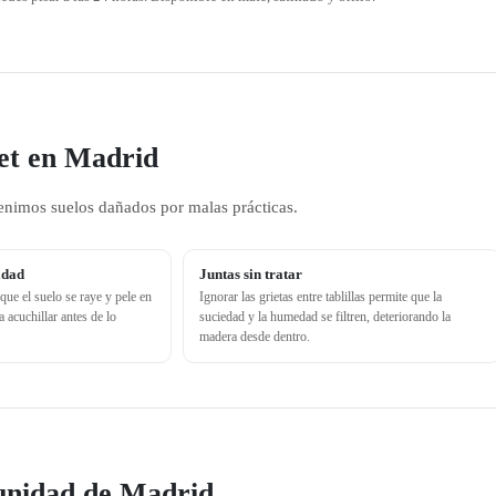
uet en Madrid
enimos suelos dañados por malas prácticas.
idad
Juntas sin tratar
ue el suelo se raye y pele en
Ignorar las grietas entre tablillas permite que la
 acuchillar antes de lo
suciedad y la humedad se filtren, deteriorando la
madera desde dentro.
unidad de Madrid