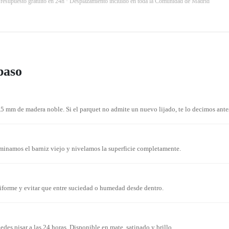
Presupuesto gratuito en 24h · Desplazamiento incluido en toda la Comunidad de Madrid
paso
,5 mm de madera noble. Si el parquet no admite un nuevo lijado, te lo decimos ante
Eliminamos el barniz viejo y nivelamos la superficie completamente.
niforme y evitar que entre suciedad o humedad desde dentro.
es pisar a las 24 horas. Disponible en mate, satinado y brillo.