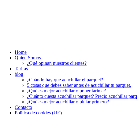
Home
Quién Somos
¿Qué opinan nuestros clientes?
Tarifas
blog
¿Cuándo hay que acuchillar el parquet?
5 cosas que debes saber antes de acuchillar tu parquet.
¿Qué es mejor acuchillar o poner tarima?
¿Cuánto cuesta acuchillar parquet? Precio acuchillar par
¿Qué es mejor acuchillar o pintar primero?
Contacto
Política de cookies (UE)