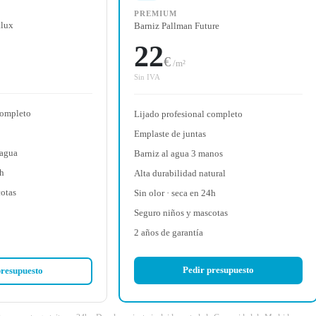
PREMIUM
alux
Barniz Pallman Future
22
€
/m²
Sin IVA
completo
Lijado profesional completo
Emplaste de juntas
 agua
Barniz al agua 3 manos
4h
Alta durabilidad natural
otas
Sin olor · seca en 24h
Seguro niños y mascotas
2 años de garantía
Pedir presupuesto
presupuesto