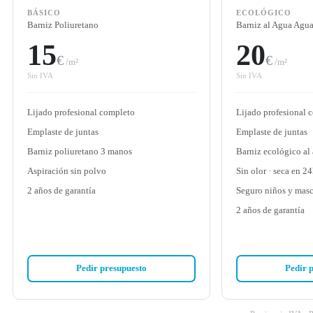
BÁSICO
ECOLÓGICO
Barniz Poliuretano
Barniz al Agua Agu
15
20
€
€
/m²
/m²
Sin IVA
Sin IVA
Lijado profesional completo
Lijado profesional 
Emplaste de juntas
Emplaste de juntas
Barniz poliuretano 3 manos
Barniz ecológico al
Aspiración sin polvo
Sin olor · seca en 2
2 años de garantía
Seguro niños y masc
2 años de garantía
Pedir presupuesto
Pedir 