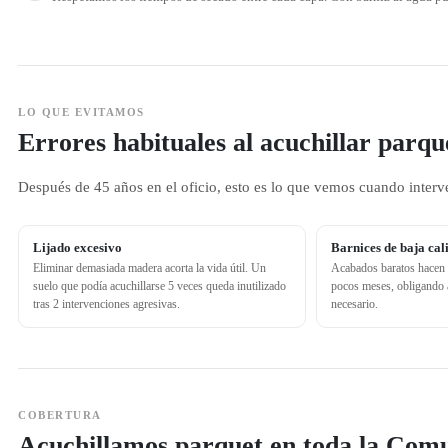
LO QUE EVITAMOS
Errores habituales al acuchillar parq
Después de 45 años en el oficio, esto es lo que vemos cuando interv
Lijado excesivo
Barnices de baja cal
Eliminar demasiada madera acorta la vida útil. Un
Acabados baratos hacen q
suelo que podía acuchillarse 5 veces queda inutilizado
pocos meses, obligando a
tras 2 intervenciones agresivas.
necesario.
COBERTURA
Acuchillamos parquet en toda la Com