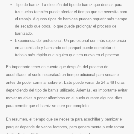
Tipo de barniz: La elección del tipo de barniz que deseas para
tus suelos también puede afectar el tiempo que se necesita para
el trabajo. Algunos tipos de barnices pueden requerir más tiempo
de secado que otros, lo que puede prolongar el proceso de
barnizado.
Experiencia del profesional: Un profesional con más experiencia
en acuchillado y barnizado del parquet puede completar el
trabajo más rápido que alguien que sea nuevo en el proceso.
Es importante tener en cuenta que después del proceso de
Donde estamos
acuchillado, el suelo necesitará un tiempo adicional para secarse
antes de poder caminar sobre él. Esto puede variar de 24 a 48 horas
Av. Cruz Verde 27
dependiendo del tipo de barniz utilizado. Además, es importante evitar
Atendemos toda la provincia de Madrid.
mover muebles o poner alfombras en el suelo durante algunos días
Lunes a viernes
para permitir que el barniz se cure por completo.
En resumen, el tiempo que se necesita para acuchillar y barnizar el
Contacto
parquet depende de varios factores, pero generalmente puede tomar