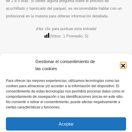
de 2 a 5 días. Si tienes alguna pregunta sobre el proceso de
LLAMAR AHORA
609 05 95 61
acuchillado y barnizado del parquet, es recomendable hablar con un
profesional en la materia para obtener información detallada.
LLAMAR AHORA
¡Haz clic para puntuar esta entrada!
(Votos:
1
Promedio:
5
)
Servicios
Pedir Presupuesto
Parquet
WHATSAPP
Gestionar el consentimiento de
Tarimas
Política de Privacidad
las cookies
Rodapiés
Para ofrecer las mejores experiencias, utilizamos tecnologías como las
VER MÁS
cookies para almacenar y/o acceder a la información del dispositivo. El
consentimiento de estas tecnologías nos permitirá procesar datos como el
Mejores precios para restaurar
comportamiento de navegación o las identificaciones únicas en este sitio.
Síganos
No consentir o retirar el consentimiento, puede afectar negativamente a
ciertas características y funciones.
el parquet.
Solicite un presupuesto ahora.
Aceptar