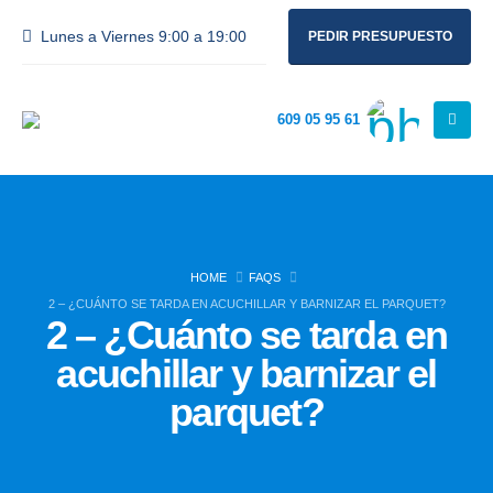
Lunes a Viernes 9:00 a 19:00
PEDIR PRESUPUESTO
609 05 95 61
HOME
FAQS
2 – ¿CUÁNTO SE TARDA EN ACUCHILLAR Y BARNIZAR EL PARQUET?
2 – ¿Cuánto se tarda en
acuchillar y barnizar el
parquet?